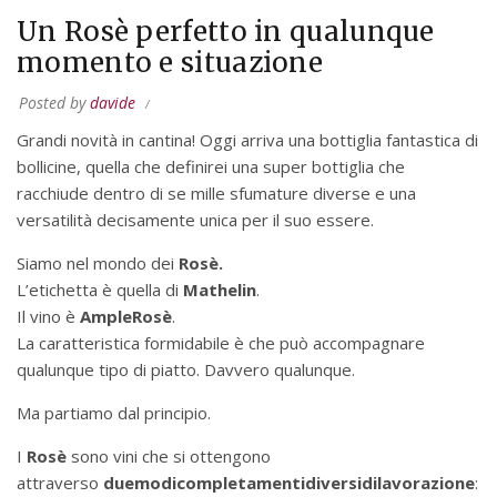
Un Rosè perfetto in qualunque
momento e situazione
Posted by
davide
Grandi novità in cantina! Oggi arriva una bottiglia fantastica di
bollicine, quella che definirei una super bottiglia che
racchiude dentro di se mille sfumature diverse e una
versatilità decisamente unica per il suo essere.
Siamo nel mondo dei
Rosè.
L’etichetta è quella di
Mathelin
.
Il vino è
AmpleRosè
.
La caratteristica formidabile è che può accompagnare
qualunque tipo di piatto. Davvero qualunque.
Ma partiamo dal principio.
I
Rosè
sono vini che si ottengono
attraverso
due
modi
completamenti
diversi
di
lavorazione
: