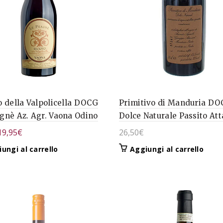
o della Valpolicella DOCG
Primitivo di Manduria D
gnè Az. Agr. Vaona Odino
Dolce Naturale Passito At
l
Il
19,95
€
26,50
€
prezzo
prezzo
ungi al carrello
Aggiungi al carrello
originale
attuale
era:
è:
21,22€.
19,95€.