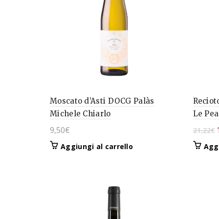
Moscato d’Asti DOCG Palàs
Reciot
Michele Chiarlo
Le Pea
I
9,50
€
21,22
€
Aggiungi al carrello
Aggi