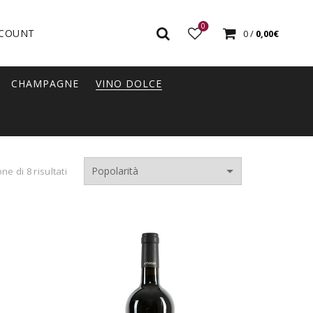
0
COUNT
0
/
0,00
€
CHAMPAGNE
VINO DOLCE
Popolarità
ne di 8 risultati