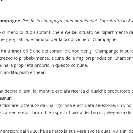
ampagne
.
Perché lo champagne non annoia mai. Soprattutto in Est
o di meno di 2000 abitanti che è
Avize
, situato nel dipartimento de
zione geografica, è famoso per la produzione di Champagne.
 de Blancs
ed è uno dei comuni più noti per gli Champange in pur
ti crescono probabilmente, alcune delle migliori produzioni Chardon
, ha la proprietà proprio in questo comune.
 acidità, puliti e lineari.
na decina di anni fa, mentre ero alla ricerca di qualche produttore 
e
Brun
.
ticolare, ottenuto da una rigorosa e accurata selezione, un vino 
tamente equilibrato tre aspetti: tipicità del terroir, eleganza del
enerazioni dal 1926, ha segnato la sua vera svolta quasi 40 anni d