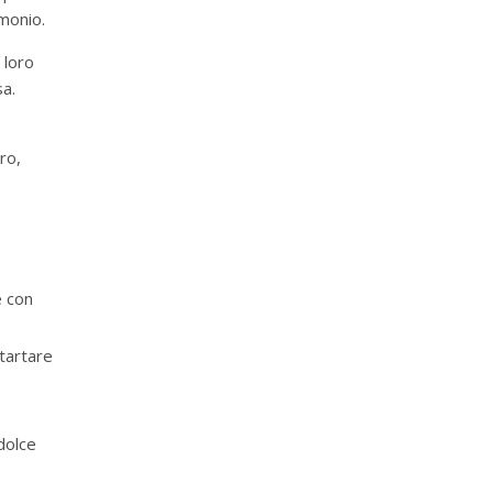
monio.
 loro
a.
ro,
e con
 tartare
dolce