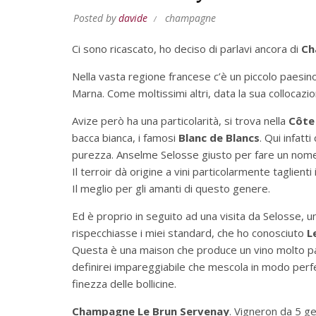
Posted by
davide
champagne
Ci sono ricascato, ho deciso di parlavi ancora di
Ch
Nella vasta regione francese c’è un piccolo paesin
Marna. Come moltissimi altri, data la sua colloca
Avize però ha una particolarità, si trova nella
Côte
bacca bianca, i famosi
Blanc de Blancs
. Qui infat
purezza. Anselme Selosse giusto per fare un nome
Il terroir dà origine a vini particolarmente taglienti in
Il meglio per gli amanti di questo genere.
Ed è proprio in seguito ad una visita da Selosse, u
rispecchiasse i miei standard, che ho conosciuto
L
Questa è una maison che produce un vino molto par
definirei impareggiabile che mescola in modo perfet
finezza delle bollicine.
Champagne Le Brun Servenay
. Vigneron da 5 g