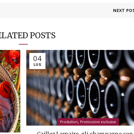
NEXT PO
ELATED POSTS
04
LUG
,
Produttori
Promozioni esclusive
Caillez Lemaire, gli champagne con 