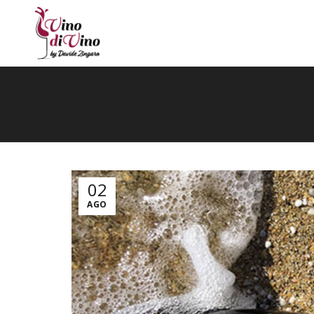
02
AGO