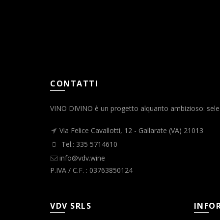
CONTATTI
VINO DIVINO è un progetto alquanto ambizioso: selezio
Via Felice Cavallotti, 12 - Gallarate (VA) 21013
Tel.: 335 5714610
info@vdv.wine
P.IVA / C.F. : 03763850124
VDV SRLS
INFO