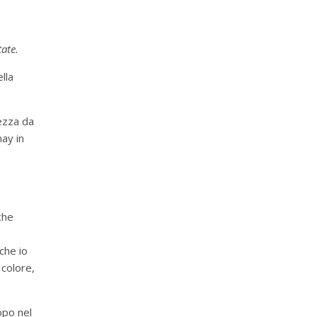
ate.
lla
ezza da
nay in
che
che io
 colore,
opo nel