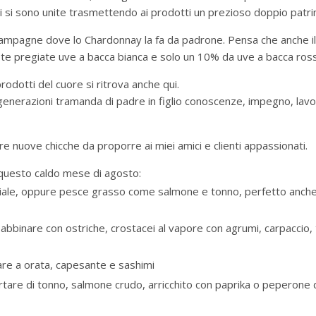
ri si sono unite trasmettendo ai prodotti un prezioso doppio patri
Champagne dove lo Chardonnay la fa da padrone. Pensa che anche il
te pregiate uve a bacca bianca e solo un 10% da uve a bacca ross
prodotti del cuore si ritrova anche qui.
enerazioni tramanda di padre in figlio conoscenze, impegno, lavo
 nuove chicche da proporre ai miei amici e clienti appassionati.
 questo caldo mese di agosto:
maiale, oppure pesce grasso come salmone e tonno, perfetto anch
 abbinare con ostriche, crostacei al vapore con agrumi, carpaccio,
re a orata, capesante e sashimi
tartare di tonno, salmone crudo, arricchito con paprika o peperone 