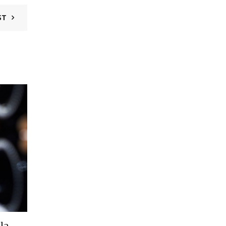
ST
12
GIU
Produttori
la
Un Rosè perfetto in qualunque moment