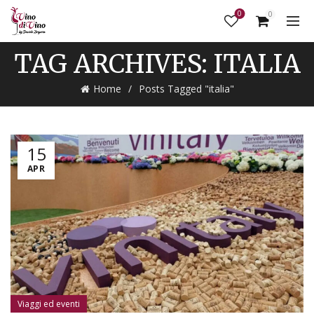
0
0
TAG ARCHIVES: ITALIA
Home
Posts Tagged "italia"
15
APR
Viaggi ed eventi