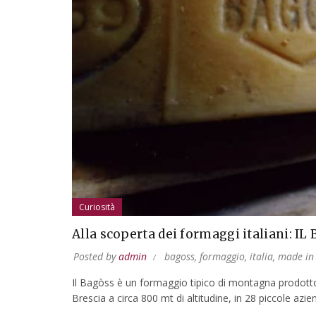
Curiosità
Alla scoperta dei formaggi italiani: I
Posted by
admin
bagoss
,
formaggio
,
italia
,
made in 
Il Bagòss è un formaggio tipico di montagna prodotto 
Brescia a circa 800 mt di altitudine, in 28 piccole azien