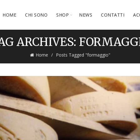
HOME
CHI SONO
SHOP
NEWS
CONTATTI
AC
AG ARCHIVES: FORMAGG
Home
Posts Tagged "formaggio"