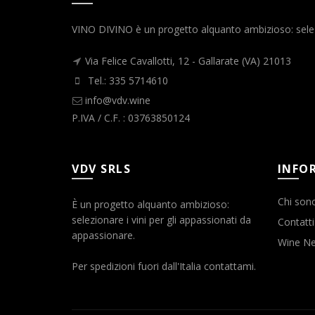
VINO DIVINO è un progetto alquanto ambizioso: selezio
Via Felice Cavallotti, 12 - Gallarate (VA) 21013
Tel.: 335 5714610
info@vdv.wine
P.IVA / C.F. : 03763850124
VDV SRLS
INFO
Chi son
È un progetto alquanto ambizioso:
selezionare i vini per gli appassionati da
Contatti
appassionare.
Wine N
Per spedizioni fuori dall'Italia contattami.