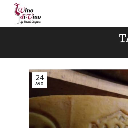
T
24
AGO