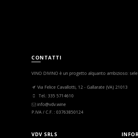
CONTATTI
VINO DIVINO è un progetto alquanto ambizioso: selezio
Via Felice Cavallotti, 12 - Gallarate (VA) 21013
Tel.: 335 5714610
info@vdv.wine
P.IVA / C.F. : 03763850124
VDV SRLS
INFO