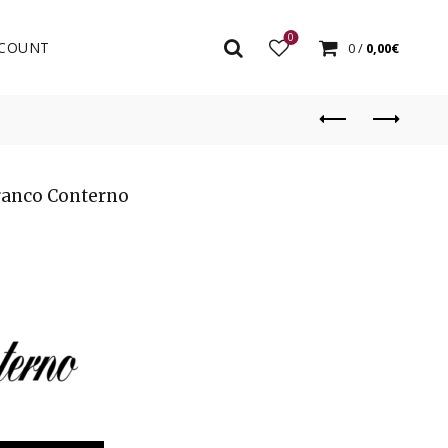
0
COUNT
0
/
0,00
€
ranco Conterno