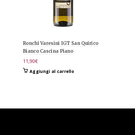
Ronchi Varesini IGT San Quirico
Langhe Bi
Bianco Cascina Piano
Conterno
11,90
€
18,16
€
Aggiungi al carrello
Aggiungi