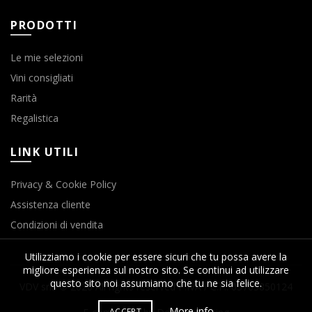
PRODOTTI
Le mie selezioni
Vini consigliati
Rarità
Regalistica
LINK UTILI
Privacy & Cookie Policy
Assistenza cliente
Condizioni di vendita
Utilizziamo i cookie per essere sicuri che tu possa avere la
migliore esperienza sul nostro sito. Se continui ad utilizzare
questo sito noi assumiamo che tu ne sia felice.
VDV srls © 2020 All rights reserved P.IVA / C.F.: 03763850124
More info
ACCEPT