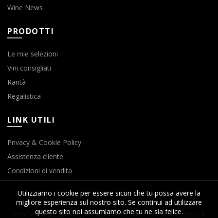
Wine News
PRODOTTI
Le mie selezioni
Vini consigliati
Rarità
Regalistica
LINK UTILI
Privacy & Cookie Policy
Assistenza cliente
Condizioni di vendita
Utilizziamo i cookie per essere sicuri che tu possa avere la
migliore esperienza sul nostro sito. Se continui ad utilizzare
questo sito noi assumiamo che tu ne sia felice.
VDV srls © 2020 All rights reserved P.IVA / C.F.: 03763850124