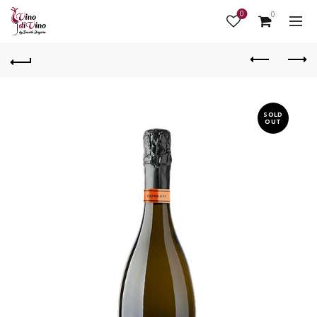
0
0
SOLD
OUT