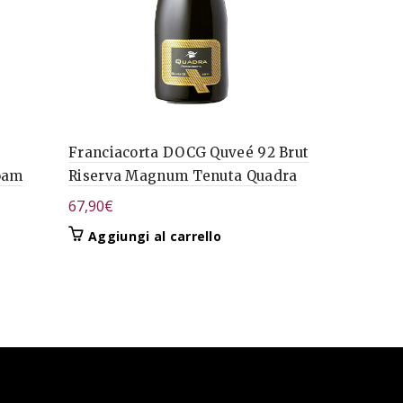
Franciacorta DOCG Quveé 92 Brut
Garda DOC
oam
Riserva Magnum Tenuta Quadra
Famiglia O
67,90
€
22,82
€
Aggiungi al carrello
Aggiungi