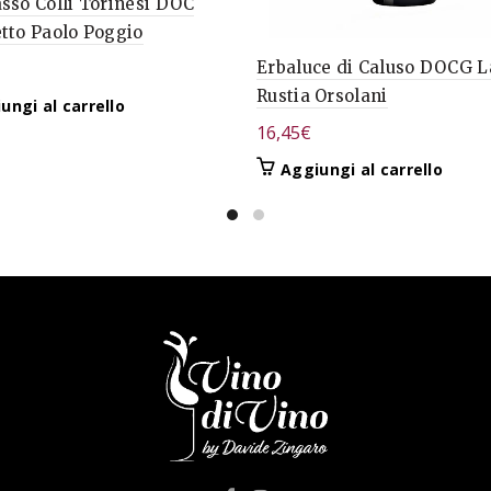
sso Colli Torinesi DOC
tto Paolo Poggio
Erbaluce di Caluso DOCG L
Rustia Orsolani
ungi al carrello
16,45
€
Aggiungi al carrello