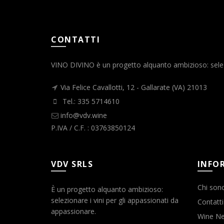
CONTATTI
VINO DIVINO è un progetto alquanto ambizioso: selezio
Via Felice Cavallotti, 12 - Gallarate (VA) 21013
Tel.: 335 5714610
info@vdv.wine
P.IVA / C.F. : 03763850124
VDV SRLS
INFO
Chi son
È un progetto alquanto ambizioso:
selezionare i vini per gli appassionati da
Contatti
appassionare.
Wine N