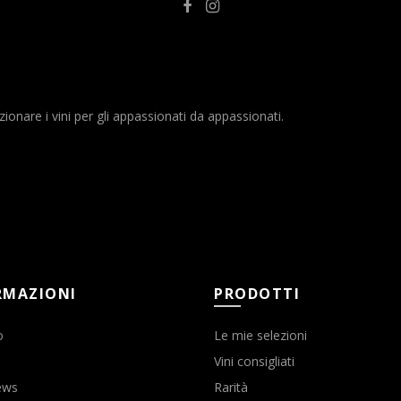
nare i vini per gli appassionati da appassionati.
RMAZIONI
PRODOTTI
o
Le mie selezioni
Vini consigliati
ews
Rarità