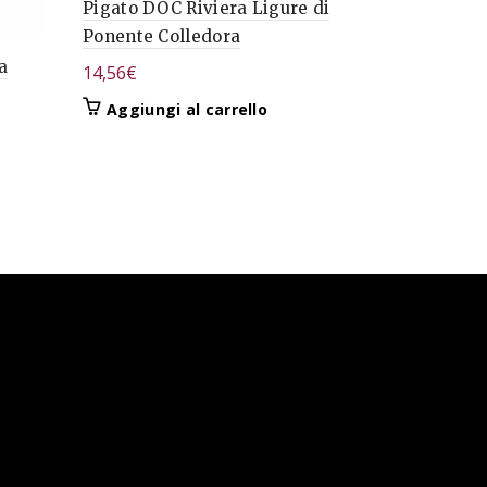
Pigato DOC Riviera Ligure di
Vermentin
Ponente Colledora
Ponente C
a
14,56
€
14,56
€
Aggiungi al carrello
Aggiungi