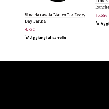
Timora
Ronche
Vino da tavola Bianco For Every
16,65
€
Day Farina
Aggi
4,73
€
Aggiungi al carrello