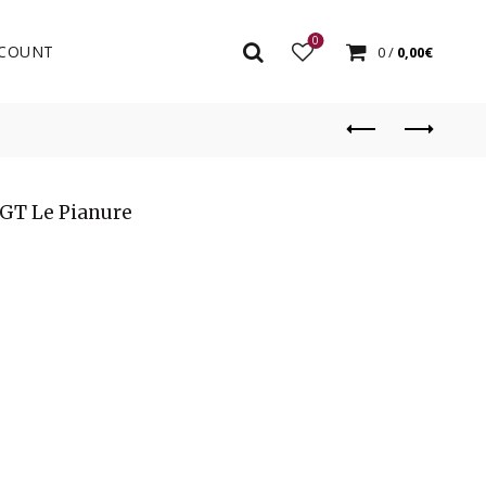
0
COUNT
0
/
0,00
€
IGT Le Pianure