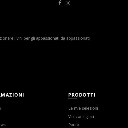
nare i vini per gli appassionati da appassionati.
RMAZIONI
PRODOTTI
o
Le mie selezioni
Vini consigliati
ews
Rarità