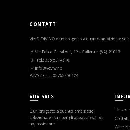
CONTATTI
VINO DIVINO è un progetto alquanto ambizioso: selezio
Via Felice Cavallotti, 12 - Gallarate (VA) 21013
Tel.: 335 5714610
info@vdv.wine
P.IVA / C.F. : 03763850124
VDV SRLS
INFO
Chi son
È un progetto alquanto ambizioso:
selezionare i vini per gli appassionati da
Contatti
appassionare.
Wine N