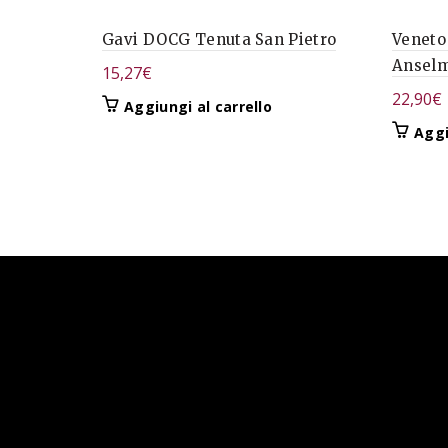
Gavi DOCG Tenuta San Pietro
Veneto
Anselm
15,27
€
22,90
€
Aggiungi al carrello
Aggi