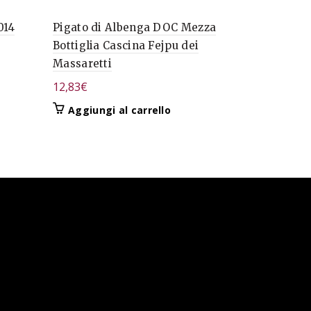
014
Pigato di Albenga DOC Mezza
Veneto IG
Bottiglia Cascina Fejpu dei
Anselmi
Massaretti
9,40
€
12,83
€
Aggiungi
Aggiungi al carrello