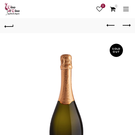
0
0
SOLD
OUT