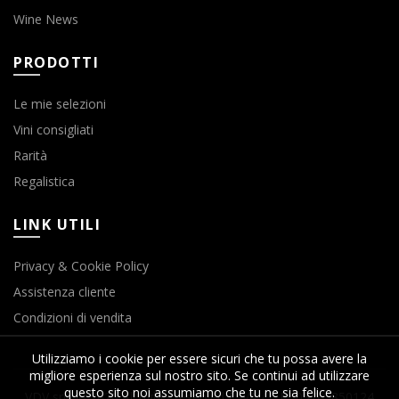
Wine News
PRODOTTI
Le mie selezioni
Vini consigliati
Rarità
Regalistica
LINK UTILI
Privacy & Cookie Policy
Assistenza cliente
Condizioni di vendita
Utilizziamo i cookie per essere sicuri che tu possa avere la
migliore esperienza sul nostro sito. Se continui ad utilizzare
questo sito noi assumiamo che tu ne sia felice.
VDV srls © 2020 All rights reserved P.IVA / C.F.: 03763850124