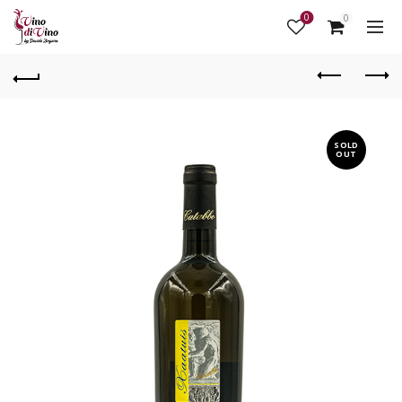
0
0
SOLD
OUT