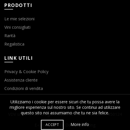
PRODOTTI
Le mie selezioni
Vini consigliati
Rarità
Regalistica
LINK UTILI
Privacy & Cookie Policy
Assistenza cliente
Condizioni di vendita
Utilizziamo i cookie per essere sicuri che tu possa avere la
migliore esperienza sul nostro sito. Se continui ad utilizzare
questo sito noi assumiamo che tu ne sia felice.
VDV srls © 2020 All rights reserved P.IVA / C.F.: 03763850124
More info
ACCEPT
E-commerce by Delta Marketing