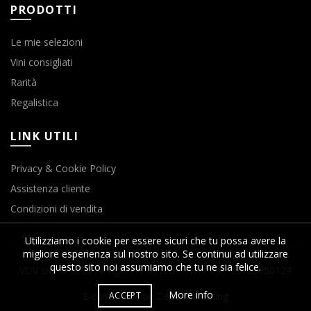
PRODOTTI
Le mie selezioni
Vini consigliati
Rarità
Regalistica
LINK UTILI
Privacy & Cookie Policy
Assistenza cliente
Condizioni di vendita
Utilizziamo i cookie per essere sicuri che tu possa avere la
migliore esperienza sul nostro sito. Se continui ad utilizzare
questo sito noi assumiamo che tu ne sia felice.
VDV srls © 2020 All rights reserved P.IVA / C.F.: 03763850124
More info
ACCEPT
E-commerce by Delta Marketing