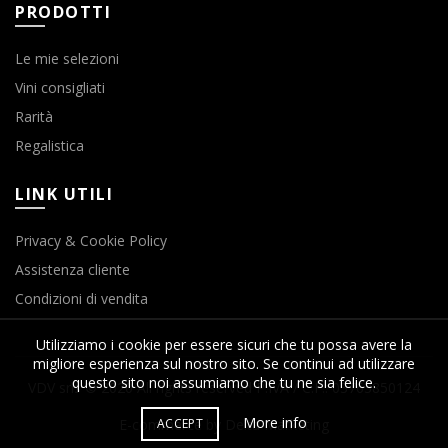
PRODOTTI
Le mie selezioni
Vini consigliati
Rarità
Regalistica
LINK UTILI
Privacy & Cookie Policy
Assistenza cliente
Condizioni di vendita
Utilizziamo i cookie per essere sicuri che tu possa avere la
migliore esperienza sul nostro sito. Se continui ad utilizzare
questo sito noi assumiamo che tu ne sia felice.
VDV srls © 2020 All rights reserved P.IVA / C.F.: 03763850124
More info
ACCEPT
E-commerce by Delta Marketing