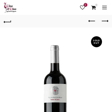
0
0
SOLD
OUT