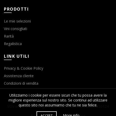
PRODOTTI
Le mie selezioni
Vini consigliati
Rarità
Regalistica
LINK UTILI
Privacy & Cookie Policy
Assistenza cliente
Condizioni di vendita
Utilizziamo i cookie per essere sicuri che tu possa avere la
migliore esperienza sul nostro sito. Se continui ad utilizzare
questo sito noi assumiamo che tu ne sia felice.
VDV srls © 2020 All rights reserved P.IVA / C.F.: 03763850124
More info
ACCEPT
E-commerce by Delta Marketing