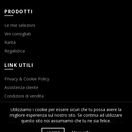
PRODOTTI
Le mie selezioni
Vini consigliati
Rarità
Regalistica
LINK UTILI
Privacy & Cookie Policy
Assistenza cliente
Condizioni di vendita
Utilizziamo i cookie per essere sicuri che tu possa avere la
migliore esperienza sul nostro sito. Se continui ad utilizzare
questo sito noi assumiamo che tu ne sia felice.
VDV srls © 2020 All rights reserved P.IVA / C.F.: 03763850124