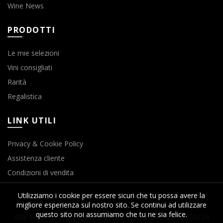
Wine News
PRODOTTI
Le mie selezioni
Vini consigliati
Rarità
Regalistica
LINK UTILI
Privacy & Cookie Policy
Assistenza cliente
Condizioni di vendita
Utilizziamo i cookie per essere sicuri che tu possa avere la
migliore esperienza sul nostro sito. Se continui ad utilizzare
questo sito noi assumiamo che tu ne sia felice.
VDV srls © 2020 All rights reserved P.IVA / C.F.: 03763850124