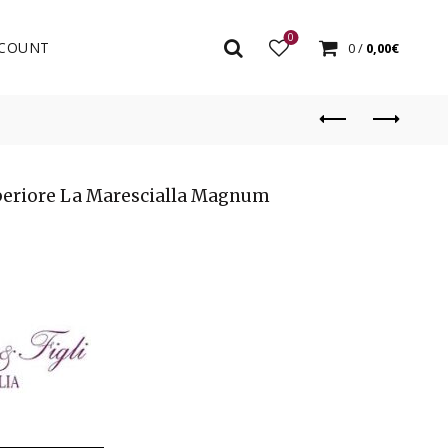
0
COUNT
0
/
0,00
€
periore La Marescialla Magnum