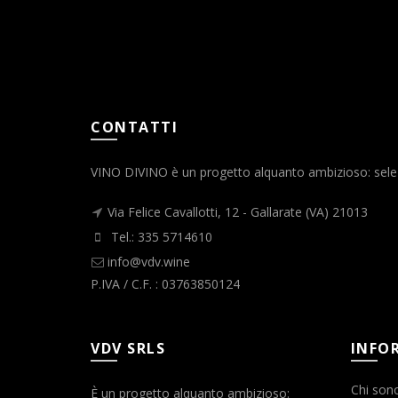
CONTATTI
VINO DIVINO è un progetto alquanto ambizioso: selezio
Via Felice Cavallotti, 12 - Gallarate (VA) 21013
Tel.: 335 5714610
info@vdv.wine
P.IVA / C.F. : 03763850124
VDV SRLS
INFO
Chi son
È un progetto alquanto ambizioso: