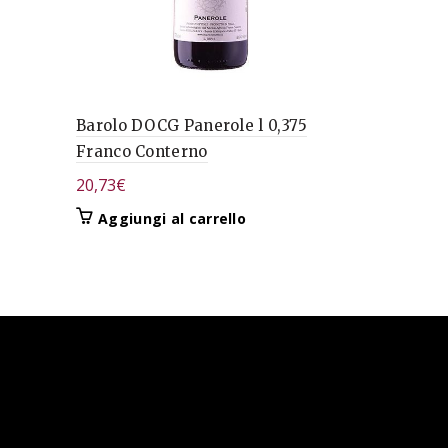
Barolo DOCG Panerole l 0,375
Barbera d’
Franco Conterno
Magnum F
20,73
€
35,35
€
Aggiungi al carrello
Aggiungi