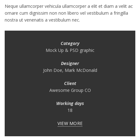
Neque ullamcorper vehicula ullamcorper a elit et diam a velit ac
ornare cum dignissim non non libero vel vestibulum a fringilla
nostra ut venenatis a vestibulum nec.
Category
Mock Up & PSD graphic
Designer
John Doe, Mark McDonald
Client
Awesome Group CO
Working days
18
VIEW MORE