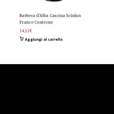
Barbera d’Alba Cascina Sciulun
Barolo D
Franco Conterno
Enzo Bogli
14,52
€
101,70
€
Aggiungi al carrello
Aggiungi