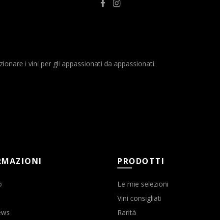
nare i vini per gli appassionati da appassionati.
RMAZIONI
PRODOTTI
o
Le mie selezioni
Vini consigliati
ews
Rarità