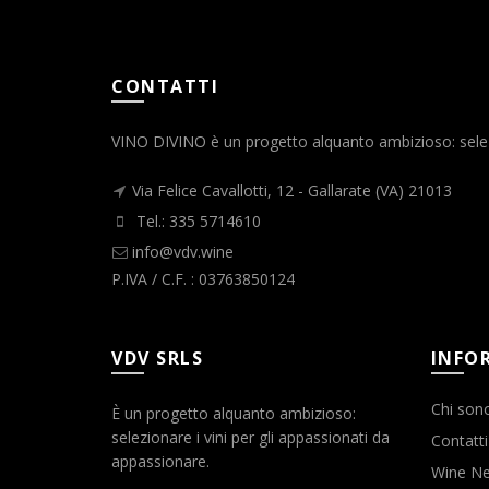
CONTATTI
VINO DIVINO è un progetto alquanto ambizioso: selezio
Via Felice Cavallotti, 12 - Gallarate (VA) 21013
Tel.: 335 5714610
info@vdv.wine
P.IVA / C.F. : 03763850124
VDV SRLS
INFO
Chi son
È un progetto alquanto ambizioso:
selezionare i vini per gli appassionati da
Contatti
appassionare.
Wine N