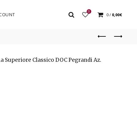
0
COUNT
0
/
0,00
€
lla Superiore Classico DOC Pegrandi Az.