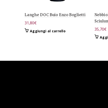
Langhe DOC Buio Enzo Boglietti
Nebbio
Sciulu
31,80
€
35,70
€
Aggiungi al carrello
Aggi