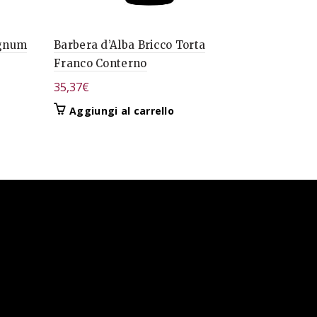
agnum
Barbera d’Alba Bricco Torta
Langhe Ne
Franco Conterno
Boglietti
35,37
€
18,00
€
Aggiungi al carrello
Aggiungi