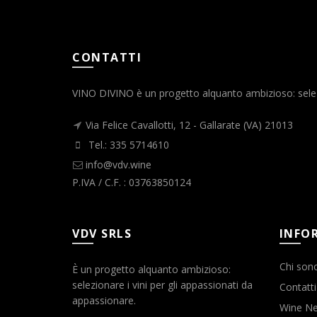
CONTATTI
VINO DIVINO è un progetto alquanto ambizioso: selezio
Via Felice Cavallotti, 12 - Gallarate (VA) 21013
Tel.: 335 5714610
info@vdv.wine
P.IVA / C.F. : 03763850124
VDV SRLS
INFO
Chi son
È un progetto alquanto ambizioso:
selezionare i vini per gli appassionati da
Contatti
appassionare.
Wine N