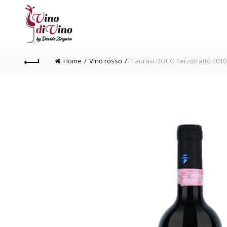
Home
Vino rosso
Taurasi DOCG Terzotratto 2010 