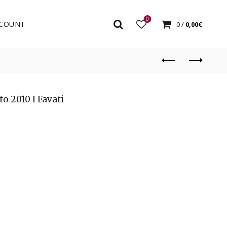
0
COUNT
0
/
0,00
€
o 2010 I Favati