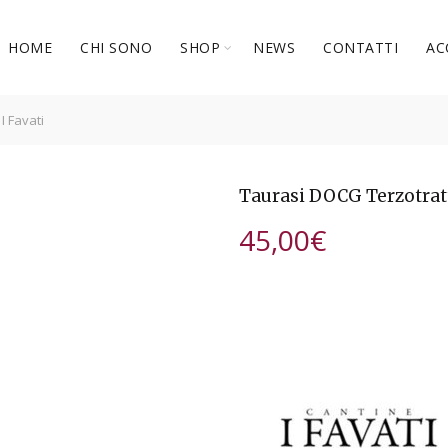
HOME
CHI SONO
SHOP
NEWS
CONTATTI
AC
I Favati
Taurasi DOCG Terzotratt
45,00
€