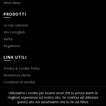
Wine News
PRODOTTI
Le mie selezioni
Vini consigliati
Rarità
Regalistica
LINK UTILI
Privacy & Cookie Policy
Assistenza cliente
Condizioni di vendita
Utilizziamo i cookie per essere sicuri che tu possa avere la
migliore esperienza sul nostro sito. Se continui ad utilizzare
questo sito noi assumiamo che tu ne sia felice.
VDV srls © 2020 All rights reserved P.IVA / C.F.: 03763850124